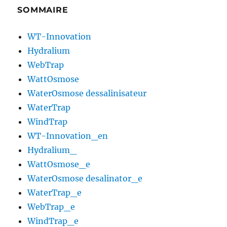
SOMMAIRE
WT-Innovation
Hydralium
WebTrap
WattOsmose
WaterOsmose dessalinisateur
WaterTrap
WindTrap
WT-Innovation_en
Hydralium_
WattOsmose_e
WaterOsmose desalinator_e
WaterTrap_e
WebTrap_e
WindTrap_e