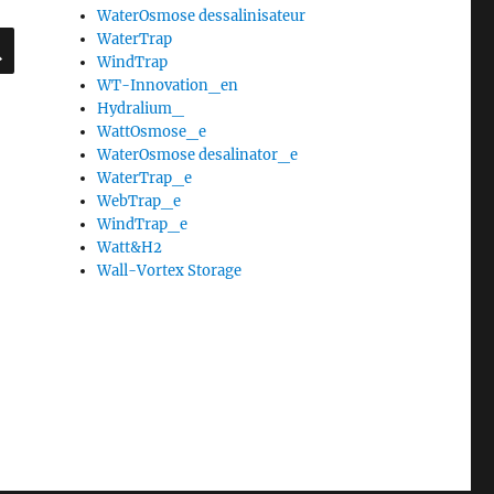
WaterOsmose dessalinisateur
RECHERCHE
WaterTrap
WindTrap
WT-Innovation_en
Hydralium_
WattOsmose_e
WaterOsmose desalinator_e
WaterTrap_e
WebTrap_e
WindTrap_e
Watt&H2
Wall-Vortex Storage